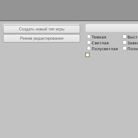
Наборы игр
Создать новый тип игры
Темная
Выст
Режим редактирования
Светлая
Заве
Полусветлая
Полн