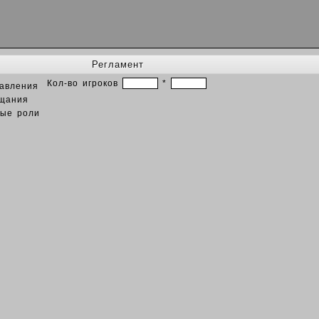
Регламент
Кол-во игроков
*
авления
щания
ые роли