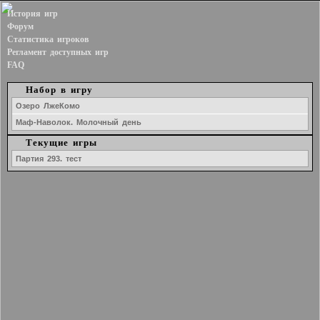
История игр
Форум
Статистика игроков
Регламент доступных игр
FAQ
Набор в игру
Озеро ЛжеКомо
Маф-Наволок. Молочный день
Текущие игры
Партия 293. тест