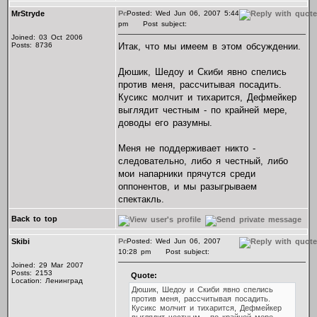
MrStryde
Posted: Wed Jun 06, 2007 5:44
pm
Post subject:
Joined: 03 Oct 2006
Posts: 8736
Итак, что мы имеем в этом обсуждении.
Дюшик, Шедоу и Скиби явно спелись
против меня, рассчитывая посадить.
Кусикс молчит и тихарится, Дефмейкер
выглядит честным - по крайней мере,
доводы его разумны.
Меня не поддерживает никто -
следовательно, либо я честный, либо
мои напарники прячутся среди
оппонентов, и мы разыгрываем
спектакль.
Back to top
Skibi
Posted: Wed Jun 06, 2007
10:28 pm
Post subject:
Joined: 29 Mar 2007
Posts: 2153
Quote:
Location: Ленинград
Дюшик, Шедоу и Скиби явно спелись
против меня, рассчитывая посадить.
Кусикс молчит и тихарится, Дефмейкер