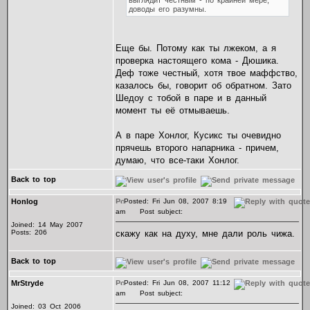
выглядит честным - по крайней мере,
доводы его разумны.
Еще бы. Потому как ты лжеком, а я
проверка настоящего кома - Дюшика.
Деф тоже честный, хотя твое маффство,
казалось бы, говорит об обратном. Зато
Шедоу с тобой в паре и в данный
момент ты её отмываешь.
А в паре Хонлог, Кусикс ты очевидно
прячешь второго напарника - причем,
думаю, что все-таки Хонлог.
Back to top
Honlog
Posted: Fri Jun 08, 2007 8:19
am
Post subject:
Joined: 14 May 2007
Posts: 206
скажу как на духу, мне дали роль чижа.
Back to top
MrStryde
Posted: Fri Jun 08, 2007 11:12
am
Post subject:
Joined: 03 Oct 2006