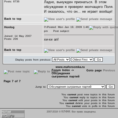
Posts: 8736
Ладно, вынужден признаться. В этом
обсуждении я проверял молчащего Поля.
И оказалось, что он... не играет вообще!
Back to top
Honlog
Posted: Mon Jan 19, 2009 1:46
pm
Post subject:
Joined: 14 May 2007
Posts: 206
хи-хи ап!
Back to top
Display posts from previous:
www.maforoomka.ru
Forum Index
->
Goto page
Previous
Обсуждения
сыгранных партий
Page
7
of
7
Jump to:
You
cannot
post new topics in this forum
You
cannot
reply to topics in this forum
You
cannot
edit your posts in this forum
You
cannot
delete your posts in this forum
You
cannot
vote in polls in this forum
КЛФМ
2007-2018 ©
. Все права защищены.