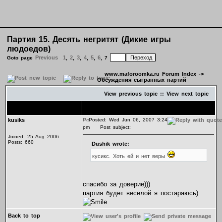
Партия 15. Десять негритят (Дикие игры
людоедов)
Previous
1
2
3
4
5
6
Goto page
,
,
,
,
,
,
7
www.maforoomka.ru Forum Index
->
Обсуждения сыгранных партий
View previous topic
::
View next topic
Author
Message
kusiks
Posted: Wed Jun 06, 2007 3:24
pm
Post subject:
Joined: 25 Aug 2006
Posts: 660
Dushik wrote:
кусикс. Хоть ей и нет веры
спасибо за доверие)))
партия будет веселой я постараюсь)
Back to top