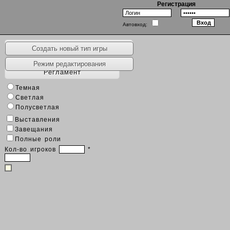
Регистрация
Автовход:
Наборы игр
Создать новый тип игры
Режим редактирования
Регламент
Темная
Светлая
Полусветлая
Выставления
Завещания
Полные роли
Кол-во игроков
*