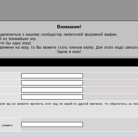
Внимание!
подключиться к нашему сообществу любителей форумной мафии.
й из ближайших игр.
тя бы одну игру).
емени на игру, то Вы можете стать членом клуба. Для этого надо связать
Удачи в игре!
Регистрационная информация
или вы не можете прочесть этот код по какой-то другой причине, то обратитесь за п
а символ