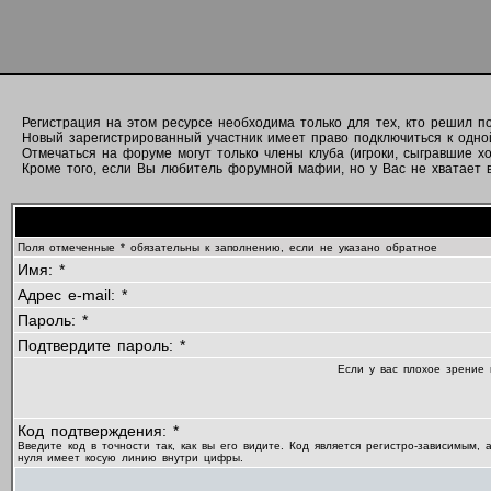
Регистрация на этом ресурсе необходима только для тех, кто решил 
Новый зарегистрированный участник имеет право подключиться к одно
Отмечаться на форуме могут только члены клуба (игроки, сыгравшие хо
Кроме того, если Вы любитель форумной мафии, но у Вас не хватает вр
Поля отмеченные * обязательны к заполнению, если не указано обратное
Имя: *
Адрес e-mail: *
Пароль: *
Подтвердите пароль: *
Если у вас плохое зрение 
Код подтверждения: *
Введите код в точности так, как вы его видите. Код является регистро-зависимым, 
нуля имеет косую линию внутри цифры.