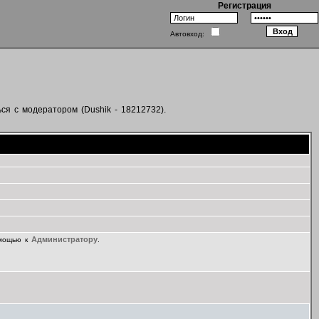
Регистрация
Автовход:
ся с модератором (Dushik - 18212732).
Администратору
омощью к
.