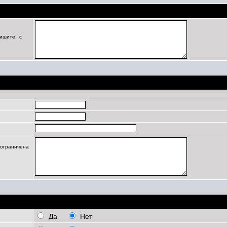
Цель регистрации
ишите, с
Профиль
 ограничена
Личные настройки
Да
Нет