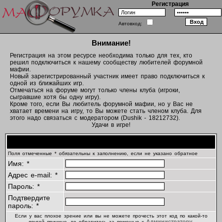
Регистрация
Автовход:
Внимание!
Регистрация на этом ресурсе необходима только для тех, кто
решил подключиться к нашему сообществу любителей форумной
мафии.
Новый зарегистрированный участник имеет право подключиться к
одной из ближайших игр.
Отмечаться на форуме могут только члены клуба (игроки,
сыгравшие хотя бы одну игру).
Кроме того, если Вы любитель форумной мафии, но у Вас не
хватает времени на игру, то Вы можете стать членом клуба. Для
этого надо связаться с модератором (Dushik - 18212732).
Удачи в игре!
Регистрационная информация
Поля отмеченные * обязательны к заполнению, если не указано обратное
Имя: *
Адрес e-mail: *
Пароль: *
Подтвердите
пароль: *
Если у вас плохое зрение или вы не можете прочесть этот код по какой-то
Администратору
другой причине, то обратитесь за помощью к
.