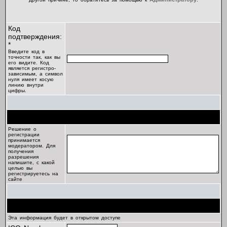
Код
подтверждения:
*
Введите код в
точности так, как вы
его видите. Код
является регистро-
зависимым, а символ
нуля имеет косую
линию внутри
цифры.
Цель регистрации
Решение о
регистрации
принимается
модератором. Для
получения
разрешения
напишите, с какой
целью вы
регистрируетесь на
сайте
Профиль
Эта информация будет в открытом доступе