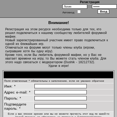
Регистрация
Автовход:
Внимание!
Регистрация на этом ресурсе необходима только для тех, кто
решил подключиться к нашему сообществу любителей форумной
мафии.
Новый зарегистрированный участник имеет право подключиться к
одной из ближайших игр.
Отмечаться на форуме могут только члены клуба (игроки,
сыгравшие хотя бы одну игру).
Кроме того, если Вы любитель форумной мафии, но у Вас не
хватает времени на игру, то Вы можете стать членом клуба. Для
этого надо связаться с модератором (Dushik - 18212732).
Удачи в игре!
Регистрационная информация
Поля отмеченные * обязательны к заполнению, если не указано обратное
Имя: *
Адрес e-mail: *
Пароль: *
Подтвердите
пароль: *
Если у вас плохое зрение или вы не можете прочесть этот код по какой-то
Администратору
другой причине, то обратитесь за помощью к
.