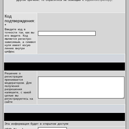
Код
подтверждения:
*
Введите код в
точности так, как вы
его видите. Код
является регистро-
зависимым, а символ
нуля имеет косую
линию внутри
цифры.
Цель регистрации
Решение о
регистрации
принимается
модератором. Для
получения
разрешения
напишите, с какой
целью вы
регистрируетесь на
сайте
Профиль
Эта информация будет в открытом доступе