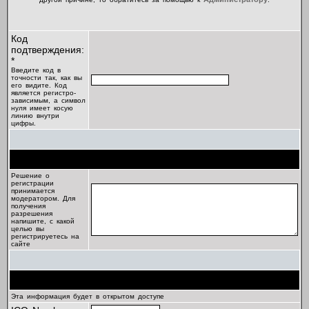
Код
подтверждения:
*
Введите код в
точности так, как вы
его видите. Код
является регистро-
зависимым, а символ
нуля имеет косую
линию внутри
цифры.
Цель регистрации
Решение о
регистрации
принимается
модератором. Для
получения
разрешения
напишите, с какой
целью вы
регистрируетесь на
сайте
Профиль
Эта информация будет в открытом доступе