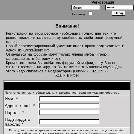
Регистрация
Автовход:
Внимание!
Регистрация на этом ресурсе необходима только для тех, кто
решил подключиться к нашему сообществу любителей форумной
мафии.
Новый зарегистрированный участник имеет право подключиться к
одной из ближайших игр.
Отмечаться на форуме могут только члены клуба (игроки,
сыгравшие хотя бы одну игру).
Кроме того, если Вы любитель форумной мафии, но у Вас не
хватает времени на игру, то Вы можете стать членом клуба. Для
этого надо связаться с модератором (Dushik - 18212732).
Удачи в игре!
Регистрационная информация
Поля отмеченные * обязательны к заполнению, если не указано обратное
Имя: *
Адрес e-mail: *
Пароль: *
Подтвердите
пароль: *
Если у вас плохое зрение или вы не можете прочесть этот код по какой-то
Администратору
другой причине, то обратитесь за помощью к
.