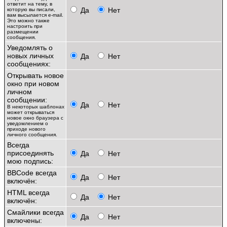
ответит на тему, в
Да
Нет
которую вы писали,
вам высылается e-mail.
Это можно также
настроить при
размещении
сообщения.
Уведомлять о
новых личных
Да
Нет
сообщениях:
Открывать новое
окно при новом
личном
сообщении:
Да
Нет
В некоторых шаблонах
может открываться
новое окно браузера с
уведомлением о
приходе нового
личного сообщения.
Всегда
присоединять
Да
Нет
мою подпись:
BBCode всегда
Да
Нет
включён:
HTML всегда
Да
Нет
включён:
Смайлики всегда
Да
Нет
включены: