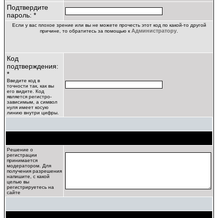
Подтвердите
пароль: *
Если у вас плохое зрение или вы не можете прочесть этот код по какой-то другой
Администратору
причине, то обратитесь за помощью к
.
Код
подтверждения:
*
Введите код в
точности так, как вы
его видите. Код
является регистро-
зависимым, а символ
нуля имеет косую
линию внутри цифры.
Цель регистрации
Решение о
регистрации
принимается
модератором. Для
получения разрешения
напишите, с какой
целью вы
регистрируетесь на
сайте