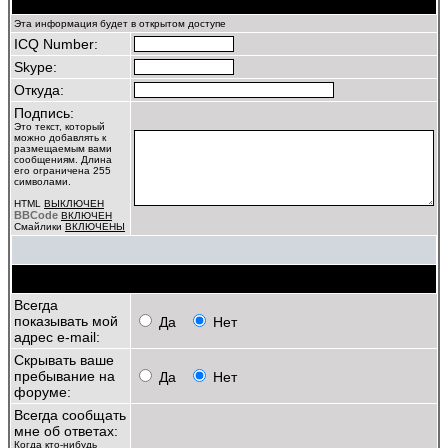
Профиль
Эта информация будет в открытом доступе
ICQ Number:
Skype:
Откуда:
Подпись:
Это текст, который
можно добавлять к
размещаемым вами
сообщениям. Длина
его ограничена 255
символами.
HTML
ВЫКЛЮЧЕН
BBCode
ВКЛЮЧЕН
Смайлики
ВКЛЮЧЕНЫ
Личные настройки
Всегда
показывать мой
Да
Нет
адрес e-mail:
Скрывать ваше
пребывание на
Да
Нет
форуме:
Всегда сообщать
мне об ответах:
Когда кто-нибудь