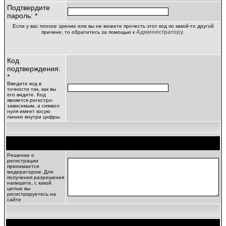
Подтвердите
пароль: *
Если у вас плохое зрение или вы не можете прочесть этот код по какой-то другой
Администратору
причине, то обратитесь за помощью к
.
Код
подтверждения:
*
Введите код в
точности так, как вы
его видите. Код
является регистро-
зависимым, а символ
нуля имеет косую
линию внутри цифры.
Цель регистрации
Решение о
регистрации
принимается
модератором. Для
получения разрешения
напишите, с какой
целью вы
регистрируетесь на
сайте