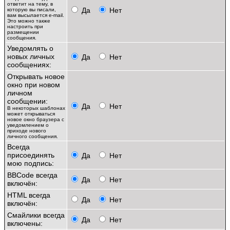
ответит на тему, в
Да
Нет
которую вы писали,
вам высылается e-mail.
Это можно также
настроить при
размещении
сообщения.
Уведомлять о
новых личных
Да
Нет
сообщениях:
Открывать новое
окно при новом
личном
сообщении:
Да
Нет
В некоторых шаблонах
может открываться
новое окно браузера с
уведомлением о
приходе нового
личного сообщения.
Всегда
присоединять
Да
Нет
мою подпись:
BBCode всегда
Да
Нет
включён:
HTML всегда
Да
Нет
включён:
Смайлики всегда
Да
Нет
включены: