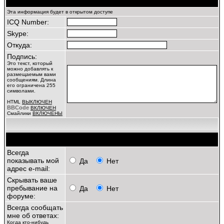
Профиль
Эта информация будет в открытом доступе
ICQ Number:
Skype:
Откуда:
Подпись:
Это текст, который
можно добавлять к
размещаемым вами
сообщениям. Длина
его ограничена 255
символами.
HTML
ВЫКЛЮЧЕН
BBCode
ВКЛЮЧЕН
Смайлики
ВКЛЮЧЕНЫ
Личные настройки
Всегда
показывать мой
Да
Нет
адрес e-mail:
Скрывать ваше
пребывание на
Да
Нет
форуме:
Всегда сообщать
мне об ответах:
Когда кто-нибудь