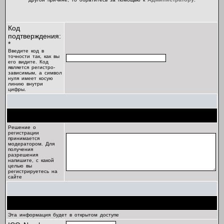
Код
подтверждения:
*
Введите код в
точности так, как вы
его видите. Код
является регистро-
зависимым, а символ
нуля имеет косую
линию внутри
цифры.
Цель регистрации
Решение о
регистрации
принимается
модератором. Для
получения
разрешения
напишите, с какой
целью вы
регистрируетесь на
сайте
Профиль
Эта информация будет в открытом доступе