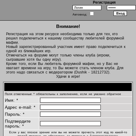
Регистрация
Автовход:
Внимание!
Регистрация на этом ресурсе необходима только для тех, кто
решил подключиться к нашему сообществу любителей форумной
мафии.
Новый зарегистрированный участник имеет право подключиться к
одной из ближайших игр.
Отмечаться на форуме могут только члены клуба (игроки,
сыгравшие хотя бы одну игру).
Кроме того, если Вы любитель форумной мафии, но у Вас не
хватает времени на игру, то Вы можете стать членом клуба. Для
этого надо связаться с модератором (Dushik - 18212732).
Удачи в игре!
Регистрационная информация
Поля отмеченные * обязательны к заполнению, если не указано обратное
Имя: *
Адрес e-mail: *
Пароль: *
Подтвердите
пароль: *
Если у вас плохое зрение или вы не можете прочесть этот код по какой-то
Администратору
другой причине, то обратитесь за помощью к
.