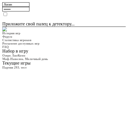
Приложите свой палец к детектору...
История игр
Форум
Статистика игроков
Регламент доступных игр
FAQ
Набор в игру
Озеро ЛжеКомо
Маф-Наволок. Молочный день
Текущие игры
Партия 293. тест