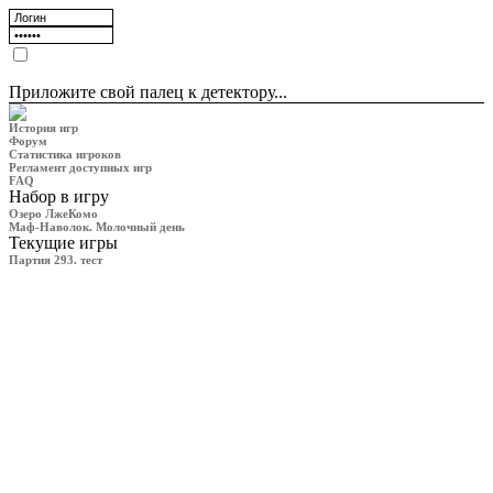
Приложите свой палец к детектору...
История игр
Форум
Статистика игроков
Регламент доступных игр
FAQ
Набор в игру
Озеро ЛжеКомо
Маф-Наволок. Молочный день
Текущие игры
Партия 293. тест