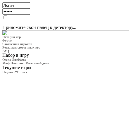
Приложите свой палец к детектору...
История игр
Форум
Статистика игроков
Регламент доступных игр
FAQ
Набор в игру
Озеро ЛжеКомо
Маф-Наволок. Молочный день
Текущие игры
Партия 293. тест