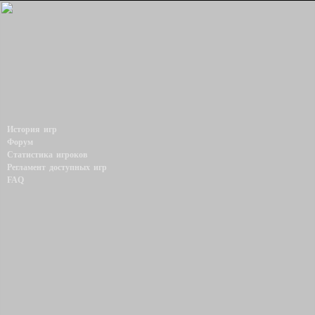
История игр
Форум
Статистика игроков
Регламент доступных игр
FAQ