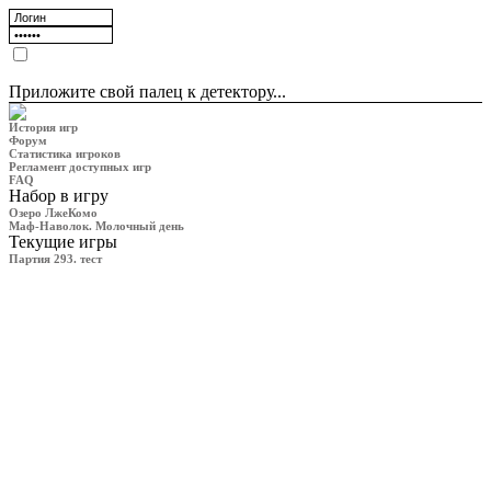
Приложите свой палец к детектору...
История игр
Форум
Статистика игроков
Регламент доступных игр
FAQ
Набор в игру
Озеро ЛжеКомо
Маф-Наволок. Молочный день
Текущие игры
Партия 293. тест