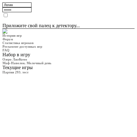
Приложите свой палец к детектору...
История игр
Форум
Статистика игроков
Регламент доступных игр
FAQ
Набор в игру
Озеро ЛжеКомо
Маф-Наволок. Молочный день
Текущие игры
Партия 293. тест