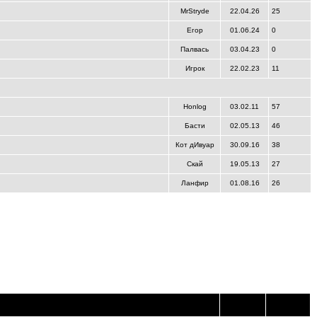
MrStryde
22.04.26
25
Егор
01.06.24
0
Палвась
03.04.23
0
Игрок
22.02.23
11
Honlog
03.02.11
57
Басти
02.05.13
46
Кот дИвуар
30.09.16
38
Скай
19.05.13
27
Ланфир
01.08.16
26
Время
Ведущий
создания