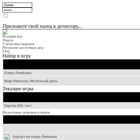
Приложите свой палец к детектору...
История игр
Форум
Статистика игроков
Регламент доступных игр
FAQ
Набор в игру
Озеро ЛжеКомо
Маф-Наволок. Молочный день
Текущие игры
Партия 293. тест
Подготовка затравок к играм
Курорт на озере Лжекомо