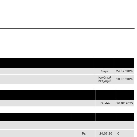
Время
Ведущий
создания
Saya
24.07.2026
Клубный
19.05.2026
ведущий
Время
Ведущий
начала
Dushik
20.02.2025
Создатель
Cоздание
Рейтинг
Ры
24.07.26
0