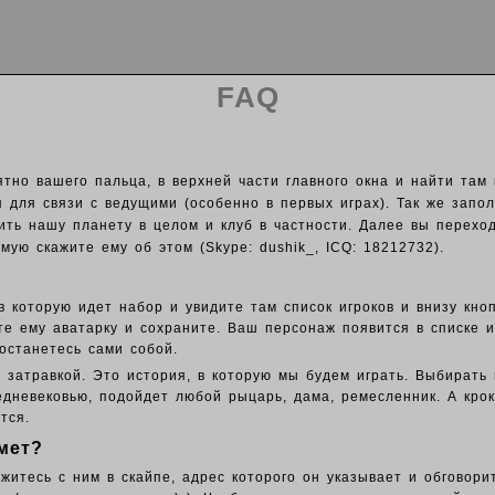
FAQ
ятно вашего пальца, в верхней части главного окна и найти там
я для связи с ведущими (особенно в первых играх). Так же зап
ить нашу планету в целом и клуб в частности. Далее вы перехо
ую скажите ему об этом (Skype: dushik_, ICQ: 18212732).
 в которую идет набор и увидите там список игроков и внизу кн
те ему аватарку и сохраните. Ваш п
ерсонаж появится в списке и
останетесь сами собой.
 затравкой. Это история, в которую мы будем играть. Выбирать
едневековью, подойдет любой рыцарь, дама, ремесленник. А кр
утся.
мет?
итесь с ним в скайпе, адрес которого он указывает и обговорит