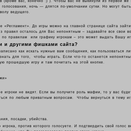
 (кроме вас, конечно :) ). Чтобы вас не выкинули из первой же
голосования, ночь — длятся по-умолчании сутки. Но могут быть
волу ведущего.
ке «Регламент». До игры можно на главной странице сайта зайт
 из правил осталось для Вас непонятным – задавайте все свои в
сы по правилам или графику игрокам – это может выдать Вашу и
и и другими фишками сайта?
написано как искать нужные вам сообщения, как пользоваться ли
о знать для того, чтобы играть. Если что-то останется непонят
ую прошедшую игру и там почитать на этой кнопке.
ажи»
 игроки не видят. Если вы получите роль мафии, то у вас буде
ься по любым приватным вопросам. Чтобы вернуться в тему игры
ания, посадки, убийства.
 игрока, против которого голосуете. И подтвердить свой голос 