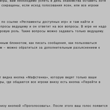
 игры, вам необходимо успеть в день знакомства оставить хотя
 сокращены, если исход голосования ясен, или все игроки
и по ссылке «Регламенты доступных игр» и там найти и
опросы ведущему и он ответит на все вопросы. В игре не надо
гровую роль. Такие вопросы можно задавать только ведущему.
чным блокнотом, как писать сообщения, как пользоваться
ным – можно обратиться за дополнительным разъяснением к
т видна кнопка «Мафстенка», которую видят только ваши
, где общаются все игроки внизу есть кнопка «Перейти в
внизу кнопкой «Проголосовать».
После этого ваш голос появится