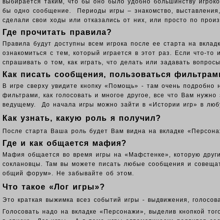
выбирается таким, что бы оно было удобно большинству игроков
бы одно сообщение. Периоды игры – знакомство, выставления, 
сделали свои ходы или отказались от них, или просто по произ
Где прочитать правила?
Правила будут доступны всем игрока после ее старта на вклад
ознакомиться с тем, который играется в этот раз. Если что-то
спрашивать о том, как играть, что делать или задавать вопро
Как писать сообщения, пользоваться фильтрам
В игре сверху увидите кнопку «Помощь» - там очень подробно 
фильтрами, как голосовать и многое другое, все что Вам нужн
ведущему. До начала игры можно зайти в «Истории игр» в люб
Как узнать, какую роль я получил?
После старта Ваша роль будет Вам видна на вкладке «Персон
Где и как общается мафия?
Мафия общается во время игры на «Мафстенке», которую другие
соклановцы.
Там вы можете писать любые сообщения и совещат
общий форум». Не забывайте об этом.
Что такое «Лог игры»?
Это краткая выжимка всез событий игры - выдвижения, голосов
Голосовать надо на вкладке «Персонажи», выделив кнопкой того