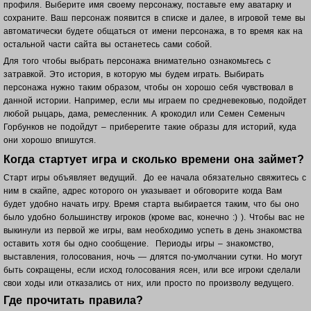
профиля. Выберите имя своему персонажу, поставьте ему аватарку и
сохраните. Ваш п
ерсонаж появится в списке и далее, в игровой теме вы
автоматически будете общаться от имени персонажа, в то время как на
остальной части сайта вы останетесь сами собой.
Для того чтобы выбрать персонажа внимательно ознакомьтесь с
затравкой. Это история, в которую мы будем играть. Выбирать
персонажа нужно таким образом, чтобы он хорошо себя чувствовал в
данной истории. Например, если мы играем по средневековью, подойдет
любой рыцарь, дама, ремесленник. А крокодил или Семен Семеныч
Горбунков не подойдут – приберегите такие образы для историй, куда
они хорошо впишутся.
Когда стартует игра и сколько времени она займет?
Старт игры объявляет ведущий. До ее начала обязательно свяжитесь с
ним в скайпе, адрес которого он указывает и обговорите когда Вам
будет удобно начать игру. Время старта выбирается таким, что бы оно
было удобно большинству игроков (кроме вас, конечно :) ). Чтобы вас не
выкинули из первой же игры, вам необходимо успеть в день знакомства
оставить хотя бы одно сообщение. Периоды игры – знакомство,
выставления, голосования, ночь — длятся по-умолчании сутки. Но могут
быть сокращены, если исход голосования ясен, или все игроки сделали
свои ходы или отказались от них, или просто по произволу ведущего.
Где прочитать правила?