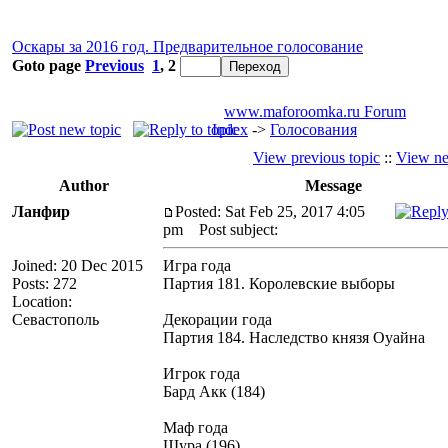
Оскары за 2016 год. Предварительное голосование
Goto page
Previous
1
,
2
www.maforoomka.ru Forum
Index
->
Голосования
View previous topic
::
View ne
Author
Message
Ланфир
Posted: Sat Feb 25, 2017 4:05
pm
Post subject:
Joined: 20 Dec 2015
Игра года
Posts: 272
Партия 181. Королевские выборы
Location:
Севастополь
Декорации года
Партия 184. Наследство князя Оуайна
Игрок года
Бард Акк (184)
Маф года
Шура (196)