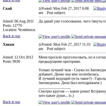
Back to top
Скай
Posted: Mon Feb 27, 2017 6:08
am
Post subject:
Joined: 06 Aug 2011
Да давай уже голосование, чего тянуть-т
Posts: 12770
Location: Челябинск
Back to top
Хикки
Posted: Mon Feb 27, 2017 11:33
am
Post subject:
Joined: 12 Oct 2012
Меня просили проголосовать, но я соглас
Posts: 9930
предыдущими ораторами.
Только лучший чиж - Снуки из Заповедн
добавьте. Дюже она мне полюбилась.
И лучший ведущий (есть такое?) - Гароль
Заповедника. Дюш был неподражаем )
_________________
Смотрю кругом — какие рожи! Встряхн
зато какие души... (с.)
Back to top