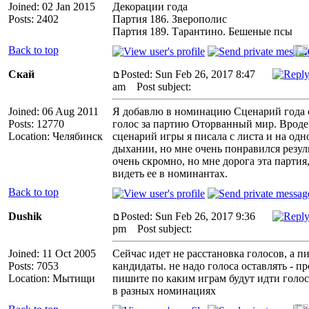
Joined: 02 Jan 2015
Декорации года
Posts: 2402
Партия 186. Зверополис
Партия 189. Тарантино. Бешеные псы
Back to top
Скай
Posted: Sun Feb 26, 2017 8:47
am
Post subject:
Joined: 06 Aug 2011
Я добавлю в номинацию Сценарий года 
Posts: 12770
голос за партию Оторванный мир. Вроде
Location: Челябинск
сценарий игры я писала с листа и на одн
дыхании, но мне очень понравился резуль
очень скромно, но мне дорога эта партия
видеть ее в номинантах.
Back to top
Dushik
Posted: Sun Feb 26, 2017 9:36
pm
Post subject:
Joined: 11 Oct 2005
Сейчас идет не расстановка голосов, а п
Posts: 7053
кандидаты. не надо голоса оставлять - пр
Location: Мытищи
пишите по каким играм будут идти голо
в разных номинациях