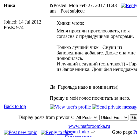
Ника
Posted: Mon Feb 27, 2017 11:48
am
Post subject:
Joined: 14 Jul 2012
Хикки wrote:
Posts: 974
Меня просили проголосовать, но я
согласна с предыдущими ораторами.
Только лучший чиж - Снуки из
Заповедника добавьте. Дюже она мне
полюбилась.
И лучший ведущий (есть такое?) - Гар
из Заповедника. Дюш был неподражае
Да, Гарольда надо в номинанты)
Прошу и мой голос посчитать за него.
Back to top
Display posts from previous:
www.maforoomka.ru
Forum Index
->
Goto page
P