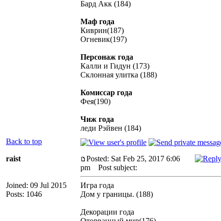
Бард Акк (184)
Маф года
Киврин(187)
Огневик(197)
Персонаж года
Калли и Гидун (173)
Склонная улитка (188)
Комиссар года
Фея(190)
Чиж года
леди Рэйвен (184)
Back to top
raist
Posted: Sat Feb 25, 2017 6:06
pm
Post subject:
Joined: 09 Jul 2015
Игра года
Posts: 1046
Дом у границы. (188)
Декорации года
Оторванный мир(176)