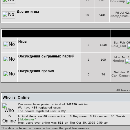
11
1110
Бонимир
Другие игры
Fri Jul 0
25
6436
ЗвездоМать
Форум комнаты "Экспериментальная"
Topics
Posts
La
Игры
Sat Feb 06
3
1348
Lola_Lou
Обсуждения сыгранных партий
Mon Jan 1
2
105
Honlog
Обсуждения правил
Sat Jan 11
5
76
Сан Саныч
All times
Who is Online
Our users have posted a total of
142620
articles
We have
499
registered users
Ivy
The newest registered user is
In total there are
60
users online :: 0 Registered, 0 Hidden and 60 Guests
[
Moderator
]
Most users ever online was
851
on Thu Oct 30, 2025 9:59 am
This data is based on users active over the past five minutes