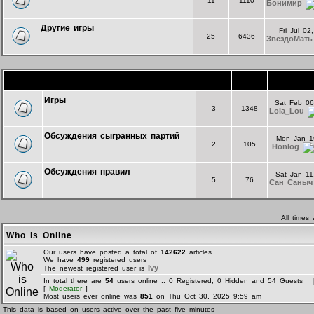
11
1110
Бонимир
Другие игры
Fri Jul 0
25
6436
ЗвездоМать
Форум комнаты "Экспериментальная"
Topics
Posts
La
Игры
Sat Feb 06
3
1348
Lola_Lou
Обсуждения сыгранных партий
Mon Jan 1
2
105
Honlog
Обсуждения правил
Sat Jan 11
5
76
Сан Саныч
All times
Who is Online
Our users have posted a total of
142622
articles
We have
499
registered users
Ivy
The newest registered user is
In total there are
54
users online :: 0 Registered, 0 Hidden and 54 Guests
[
Moderator
]
Most users ever online was
851
on Thu Oct 30, 2025 9:59 am
This data is based on users active over the past five minutes